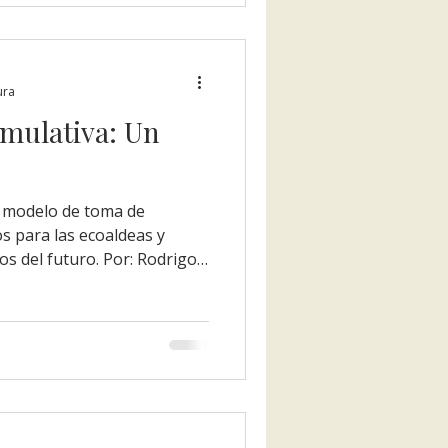
tro Sistema Ecosocial
ura
mulativa: Un
l modelo de toma de
 para las ecoaldeas y
s del futuro. Por: Rodrigo
e Maíz, proponemos a los
los urbanos, ecoaldeas,
 de asentamiento
tivo, adoptar un nuevo
nes: Presentamos la
te sistema más justo, más
as votaciones bina