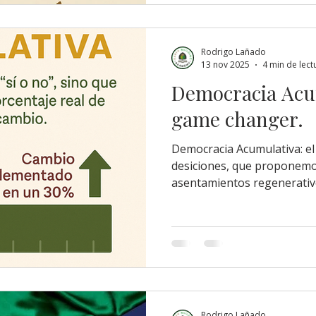
nuestro bienestar. En nues
Regenerativo (S.E.R.) introducimos y mencionamos
conceptos como el
Rodrigo Lañado
13 nov 2025
4 min de lect
Democracia Acu
game changer.
Democracia Acumulativa: e
desiciones, que proponemos
asentamientos regenerativo
Lañado cruz. En Hombres d
Fraccionamientos, desarrol
ecofeudos y cualquier tipo
autosostenible o regenera
sistema de toma de decisio
Democracia Acumulativa. Es
preciso y más estable que l
Rodrigo Lañado