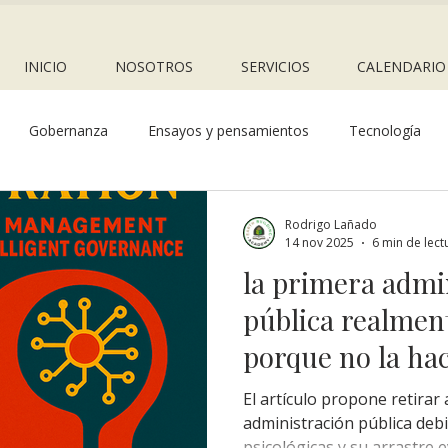
INICIO
NOSOTROS
SERVICIOS
CALENDARIO
Gobernanza
Ensayos y pensamientos
Tecnología
construcción natural
diseño en permacultura
economía r
Rodrigo Lañado
14 nov 2025
6 min de lect
la primera admi
pública realme
porque no la h
El artículo propone retirar
administración pública debi
psicológicas y su arrastre 