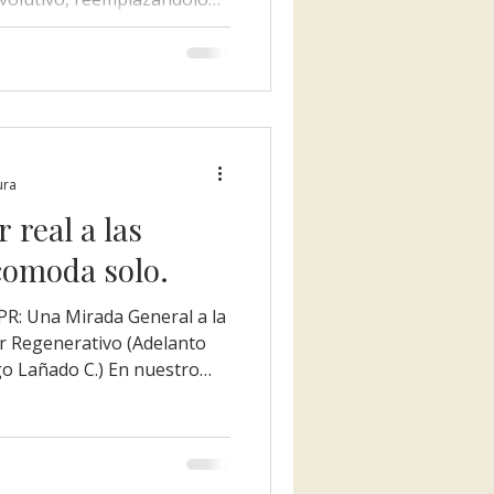
 basados en IA, blockchain
A través de un ejemplo
l S.E.R., muestra cómo los
 se asignan
s más necesarias, sin
ura
 real a las
comoda solo.
CPR: Una Mirada General a la
r Regenerativo (Adelanto
go Lañado C.) En nuestro
enacimiento" (publicado en
uerta a una visión
 economía, la gobernanza y
umana y aquello que sostiene