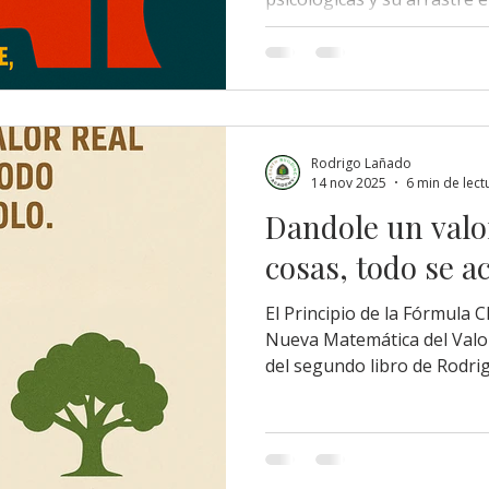
por sistemas automatizados
y democracia acumulativa. 
práctico en una ecoaldea de
“impuestos regenerativos”
automáticamente a las área
burocracia ni corrupción.
Rodrigo Lañado
14 nov 2025
6 min de lect
Dandole un valor
cosas, todo se a
El Principio de la Fórmula 
Nueva Matemática del Valo
del segundo libro de Rodri
primer libro "El Segundo R
abril de 2025) abrimos la p
completamente nueva de la
la relación entre la vida h