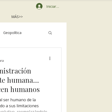
Iniciar sesión
MÁS>>
Geopolítica
egenerativa
ura
nistración
nte humana…
acen humanos
 al ser humano de la
do a sus limitaciones
evolutivo, reemplazándolo