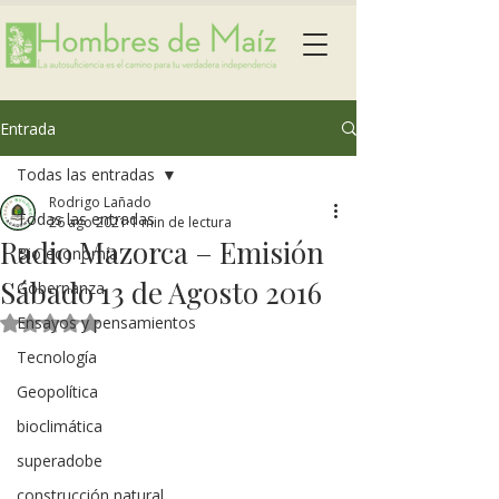
Entrada
Todas las entradas
Rodrigo Lañado
Todas las entradas
26 ago 2021
1 min de lectura
Radio Mazorca – Emisión
Bio economía
Sábado 13 de Agosto 2016
Gobernanza
Ensayos y pensamientos
Obtuvo NaN de 5 estrellas.
Tecnología
Geopolítica
bioclimática
superadobe
construcción natural