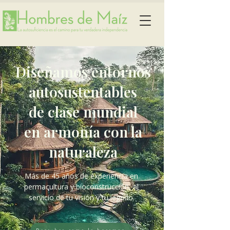
Diseñamos entornos
autosustentables
de clase mundial
en armonía con la
naturaleza
Más de 45 años de experiencia en
permacultura y bioconstrucción, al
servicio de tu visión y tu legado.