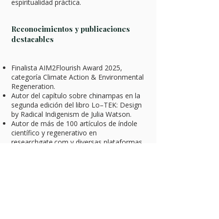
espiritualidad práctica.
Reconocimientos y publicaciones
destacables
Finalista AIM2Flourish Award 2025,
categoría Climate Action & Environmental
Regeneration.
Autor del capítulo sobre chinampas en la
segunda edición del libro Lo–TEK: Design
by Radical Indigenism de Julia Watson.
Autor de más de 100 artículos de índole
científico y regenerativo en
researchgate.com y diversas plataformas
y publicaciones impresas.
Autor del libro " el Segundo renacimiento"
Una guía para el desarrollo de nuevas
sociedades regenerativas.
Participación en el documental “A True
Paradise” del director ganador del Óscar
Dirk Wilutzky.
Participación en la serie de Netflix “Lo–