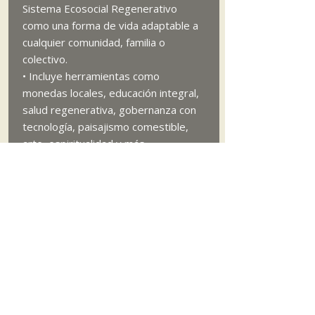
Sistema Ecosocial Regenerativo
como una forma de vida adaptable a
cualquier comunidad, familia o
colectivo.
• Incluye herramientas como
monedas locales, educación integral,
salud regenerativa, gobernanza con
tecnología, paisajismo comestible,
arte, espiritualidad y más.
• Está escrito con un lenguaje
humano, cercano, filosófico y
esperanzador, que toca tanto la
mente como el corazón.
• Es apto para leer en cualquier
dispositivo: celular, tablet,
computadora o lector de libros
electrónicos.
¿Para quién es este libro?