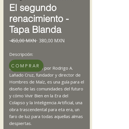
El segundo
renacimiento -
Tapa Blanda
Precio
Precio
 450,00 MXN 
380,00 MXN
de
oferta
Descripción:
COMPRAR
Este libro escrito por Rodrigo A.
Lañado Cruz, fundador y director de
Hombres de Maíz, es una guía para el
diseño de las comunidades del futuro
y cómo Vivir Bien en la Era del
Colapso y la Inteligencia Artificial, una
obra trascendental para eta era, un
faro de luz para todas aquellas almas
despiertas.