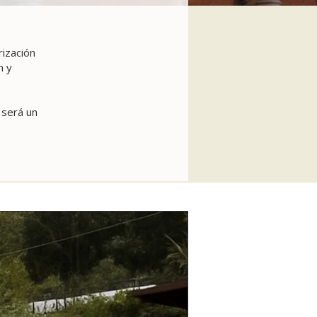
rización
n y
 será un