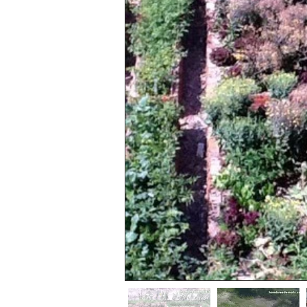
El lago ya existía, nosotros solame
apreciar.
HUERTO DE LAS 6