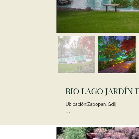
BIO LAGO JARDÍN 
Ubicación:Zapopan, Gdlj.

Bio lago de 8,800,000 litros con si
Para este proyecto de 1,800,000 lit
el agua y la dejan cristalina, sin u
detalles y colores de la fauna (pece