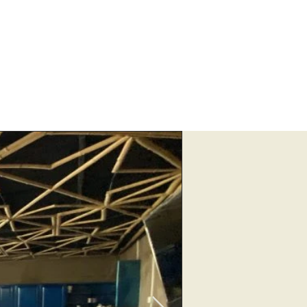
n entre diseño 
o mantiene una 
anso y contemplación.

n de un estanque 
n lugar para nadar, 


y sostenible, capaz 