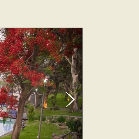
y capacitación al 
uir utilizando la 
 estan construidas 
itio con cal).

gua, lo cual 
es agua de lluvia 
umnos puedan 
l de animales de 