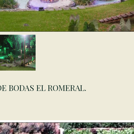
DE BODAS EL ROMERAL.
stema de Biofiltrado a base de plantas ornamentales (fito depuración
ros se adaptó un sistema de limpieza del lago a base de fito-depura
so de quimicos.) ya que el cliente deseaba que pudieran apreciarse ha
s koi) sin que el agua se pusiera verde jamás.
