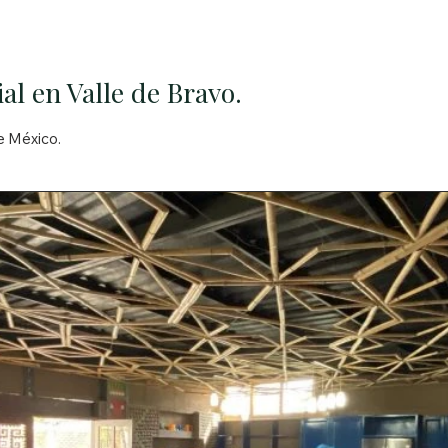
al en Valle de Bravo.
e México.

scoso, esta biopiscina de 90,000 litros representa la perfecta unió
el entorno. Concebida y coordinada por Hombres de Maíz, el proyect
unde con la naturaleza, invitando a disfrutar de un espacio de desc
edras y vegetación cuidadosamente integradas, recrea la sensació
onfort de un sistema de depuración natural. La biopiscina no solo es u
donde el agua respira, se renueva y conecta con el espíritu del lugar.
de quienes buscan más que una alberca: un espacio único, saludable 
tico oasis de bienestar.