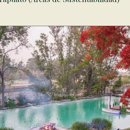
oporcionó los servicios de diseño arquitectónico, asesoría técnica 
i como al personal que labora en las instalaciones, para poder constr
íblemente  térmica, económica y ecológica. Todas las instalaciones
leza, reciclables y naturales (90% es tierra estabilizada del mismo s
cuenta con un sistema completo de retratamiento y captación del a
io es cercana al 0% ya que absolutamente toda el agua que se utiliza, 
 agua negra se retrata y reutiliza al 100%.

e paneles solares y el uso de calentadores solares para el agua.

con 6 sistemas de acuaponia 100% automatizados, para que los al
lizas y peces para autoconsumo. De igual manera tenemos un corra
bras y puercos pekineses.