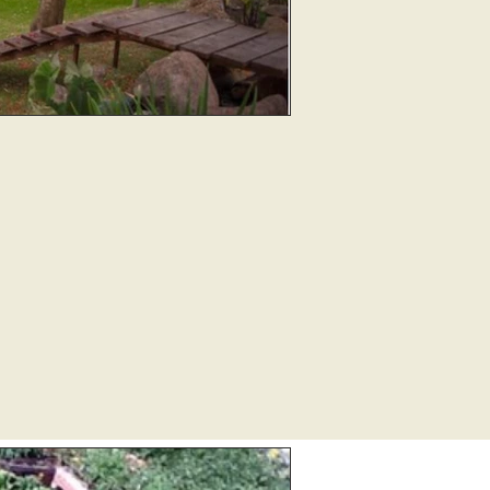
).

ción (plantas limpian 
sta los mínimos 