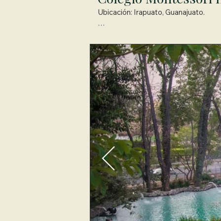
Ubicación: Irapuato, Guanajuato.

Para este proyecto, nuestro equipo pr
equipo de construcción del colegio, as
técnica de Bahareque la cual es incre
con materiales amigables con la natura
Este proyecto diseñado por nosotros 
significa que la huella hídrica del sit
captada y toda el agua tanto gris como
El Colegio obtiene su energia mediant
También cuenta con un invernadero 
aprender a cosechar y producir horta
granja, donde coexisten gallinas, ca