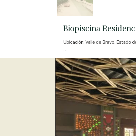
Biopiscina Residenci
Ubicación: Valle de Bravo. Estado d
Enclavada en medio de un paisaje bo
natural, innovación y armonía con 
estética sobria y elegante que se f
Su diseño fluido, acompañado de pi
cristalino, pero con la pureza y el c
sino una extensión viva del paisaje, 
Este proyecto refleja la confianza 
de transformar un jardín en un autén