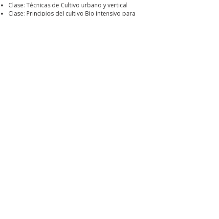
Clase: Técnicas de Cultivo urbano y vertical
Clase: Principios del cultivo Bio intensivo para
sistemas de hidroponía y acuaponia.
Clase: Manejo de plagas.
Práctica: Diseño de un sistema de acuaponia para
4 personas.
Presentación de proyectos.
Entrega de reconocimiento y despedida.
Porque tomar un taller o
curso con nosotros
En Hombres de Maíz creemos que cada persona
que llega a nuestros cursos no busca únicamente
aprender una técnica, sino reencontrarse con su
propósito.
Al tomar un taller con nosotros no solo te
capacitas técnicamente y aprendes las
habilidades que serán esenciales para tu propia
vida y aportar a tu mundo; también nos permites
ser partícipes y testigos de tu proceso de
transformación e integración. Nos permites